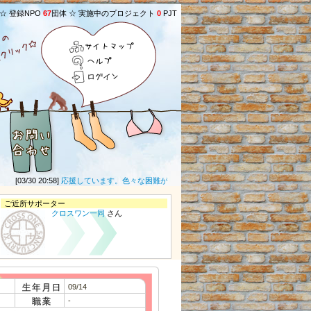
 ☆ 登録NPO
67
団体 ☆ 実施中のプロジェクト
0
PJT
サイトマップ
ヘルプ
ログイン
[03/30 20:58]
応援しています。色々な困難があると思いますが頑張ってください。
(
グリ
ご近所サポーター
クロスワン一同
さん
09/14
-