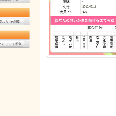
-
2012/07/11
420
気に入りの閲覧
-
-
-
-
-
-
-
-
-
ァンリストの閲覧