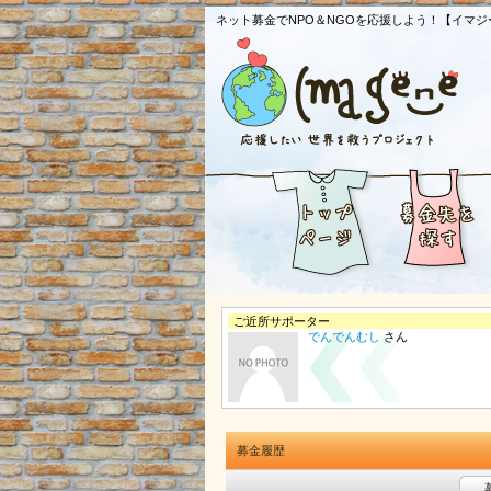
ネット募金でNPO＆NGOを応援しよう！【イマジ
ご近所サポーター
でんでんむし
さん
募金履歴