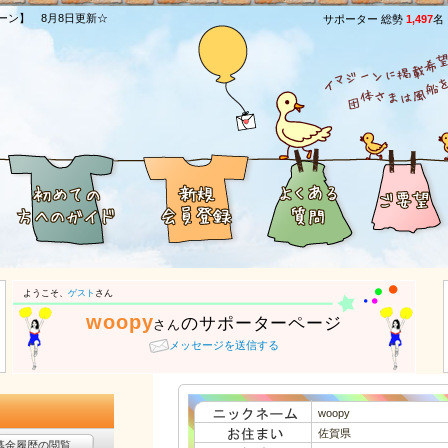
ーン】 8月8日更新☆
サポーター 総勢
1,497
名
ようこそ、
ゲスト
さん
woopy
のサポーターページ
さん
メッセージを送信する
woopy
佐賀県
募金履歴の閲覧