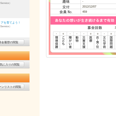
-
 Service）
2012/12/07
459
ィアを育てよう！
 Service）
-
○
-
-
-
○
○
-
○
募金履歴の閲覧
気に入りの閲覧
ァンリストの閲覧