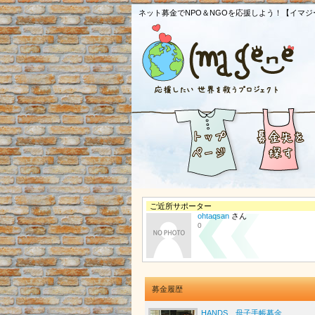
ネット募金でNPO＆NGOを応援しよう！【イマジ
ご近所サポーター
ohtaqsan
さん
0
募金履歴
HANDS 母子手帳募金