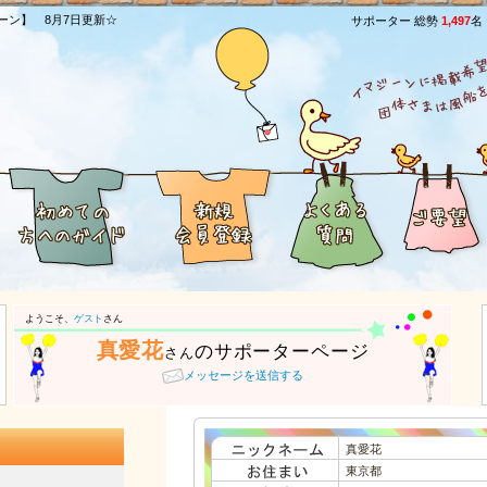
ーン】 8月7日更新☆
サポーター 総勢
1,497
名
ようこそ、
ゲスト
さん
真愛花
のサポーターページ
さん
メッセージを送信する
真愛花
東京都