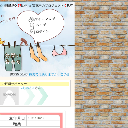
 ☆ 登録NPO
67
団体 ☆ 実施中のプロジェクト
0
PJT
サイトマップ
ヘルプ
ログイン
[03/25 00:45]
微力ではありますが、この微力があなた方への救いになることを願います。 d
ご近所サポーター
♪しゅん♪
さん
1971/01/23
-