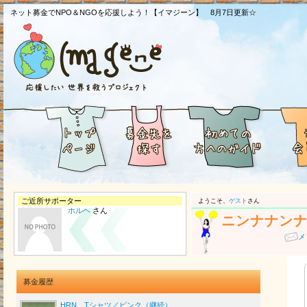
ネット募金でNPO＆NGOを応援しよう！【イマジーン】 8月7日更新☆
ご近所サポーター
ようこそ、
ゲスト
さん
ホルヘ
さん
ニンナナン
メ
募金履歴
HRN Tシャツ／ピンク（継続）