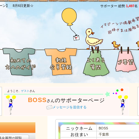
ーン】 8月6日更新☆
サポーター 総勢
1,497
名
ようこそ、
ゲスト
さん
BOSS
のサポーターページ
さん
メッセージを送信する
BOSS
千葉県
募金履歴の閲覧