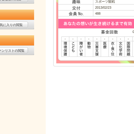
スポーツ観戦
2013/02/23
488
気に入りの閲覧
-
-
-
-
-
-
-
-
-
ァンリストの閲覧