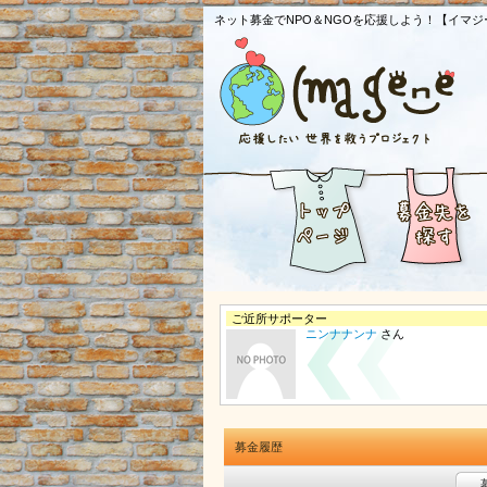
ネット募金でNPO＆NGOを応援しよう！【イマジ
ご近所サポーター
ニンナナンナ
さん
募金履歴