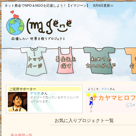
ネット募金でNPO＆NGOを応援しよう！【イマジーン】 8月6日更新☆
ご近所サポーター
ようこそ、
ゲスト
さん
デラマ
さん
ナカヤマヒロ
ダイソーで売っているサラミにハマ
っております。
メ
お気に入りプロジェクト一覧
募金履歴一覧