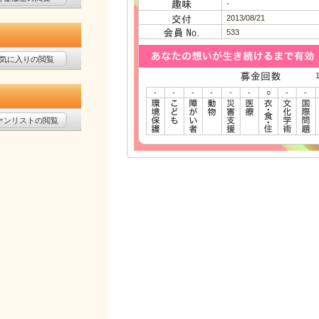
-
2013/08/21
533
気に入りの閲覧
-
-
-
-
-
-
○
-
-
ァンリストの閲覧