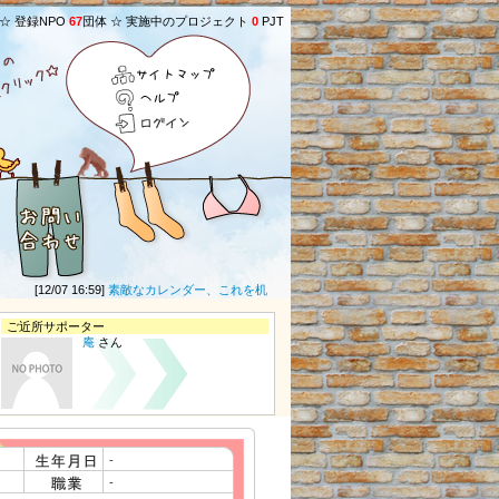
 ☆ 登録NPO
67
団体 ☆ 実施中のプロジェクト
0
PJT
サイトマップ
ヘルプ
ログイン
[12/07 16:59]
素敵なカレンダー、これを机に置いて、一年間やる気モリモリ！ 他のグ
ご近所サポーター
庵
さん
-
-