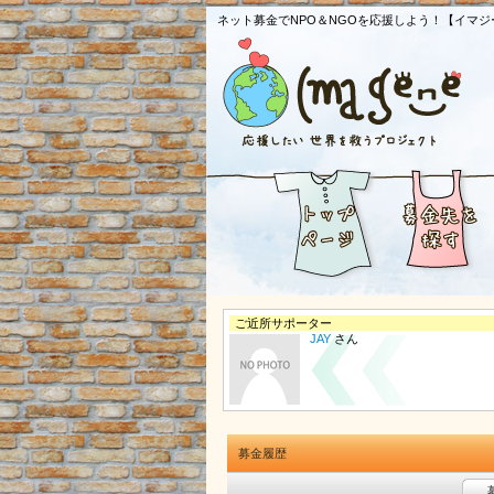
ネット募金でNPO＆NGOを応援しよう！【イマジ
ご近所サポーター
JAY
さん
募金履歴