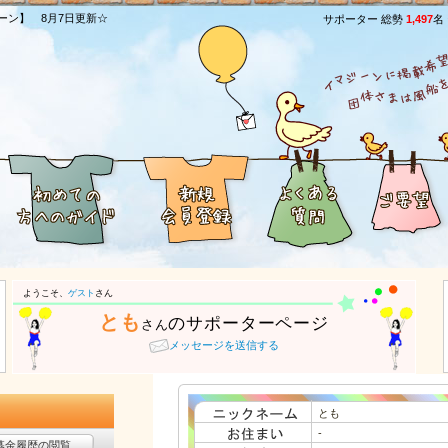
ーン】 8月7日更新☆
サポーター 総勢
1,497
名
ようこそ、
ゲスト
さん
とも
のサポーターページ
さん
メッセージを送信する
とも
-
募金履歴の閲覧