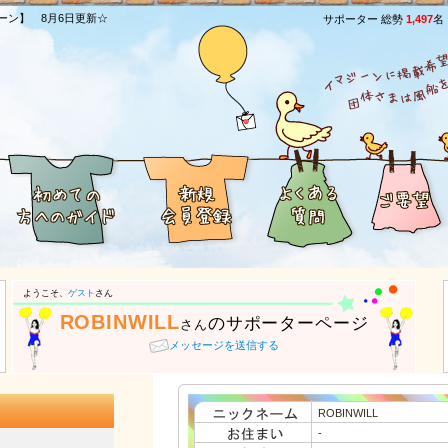
ーン】 8月6日更新☆
サポーター 総勢
1,497
名
ようこそ、
ゲスト
さん
ROBINWILL
のサポーターページ
さん
メッセージを送信する
ROBINWILL
-