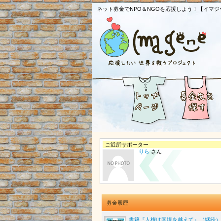
ネット募金でNPO＆NGOを応援しよう！【イマジ
ご近所サポーター
りら
さん
募金履歴
書籍『人権は国境を越えて』（継続）