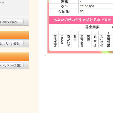
-
ナウ
2013/12/08
561
募金履歴の閲覧
-
-
-
-
-
-
-
-
○
気に入りの閲覧
ァンリストの閲覧