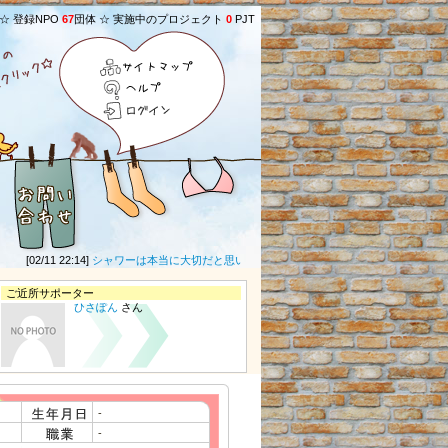
 ☆ 登録NPO
67
団体 ☆ 実施中のプロジェクト
0
PJT
サイトマップ
ヘルプ
ログイン
[02/11 22:14]
シャワーは本当に大切だと思います。頑張ってください。
(匿名募金者さ
ご近所サポーター
ひさぽん
さん
-
-