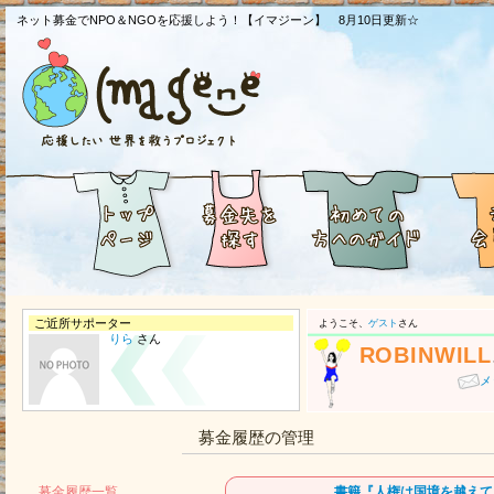
ネット募金でNPO＆NGOを応援しよう！【イマジーン】 8月10日更新☆
ご近所サポーター
ようこそ、
ゲスト
さん
りら
さん
ROBINWILL
メ
募金履歴の管理
募金履歴一覧
書籍『人権は国境を越えて