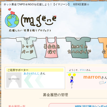
ネット募金でNPO＆NGOを応援しよう！【イマジーン】 8月9日更新☆
ご近所サポーター
ようこそ、
ゲスト
さん
あさいけんじ
さん
marron
さ
メ
募金履歴の管理
募金履歴一覧
HRN 2017年カレンダ