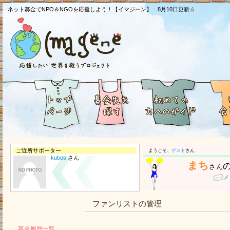
ネット募金でNPO＆NGOを応援しよう！【イマジーン】 8月10日更新☆
ご近所サポーター
ようこそ、
ゲスト
さん
kubos
さん
まち
さん
メ
ファンリストの管理
募金履歴一覧