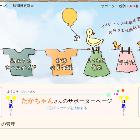
ーン】 8月8日更新☆
サポーター 総勢
1,497
名
ようこそ、
ゲスト
さん
たかちゃん
のサポーターページ
さん
メッセージを送信する
トの管理