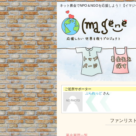
ネット募金でNPO＆NGOを応援しよう！【イマジ
ご近所サポーター
ぷられっど
さん
ファンリス
募金履歴一覧