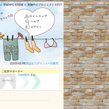
 ☆ 登録NPO
67
団体 ☆ 実施中のプロジェクト
0
PJT
サイトマップ
ヘルプ
ログイン
[12/15 02:09]
私はビッグイシューの販売員の皆さんのファンです。行く先々で、い
ご近所サポーター
ckim0609
さん