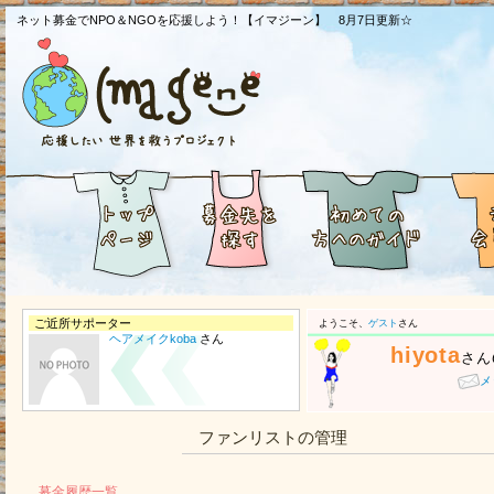
ネット募金でNPO＆NGOを応援しよう！【イマジーン】 8月7日更新☆
ご近所サポーター
ようこそ、
ゲスト
さん
ヘアメイクkoba
さん
hiyota
さん
メ
ファンリストの管理
募金履歴一覧