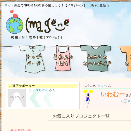
ネット募金でNPO＆NGOを応援しよう！【イマジーン】 8月9日更新☆
ご近所サポーター
ようこそ、
ゲスト
さん
りょうちゃん
さん
いわむー
さ
メ
お気に入りプロジェクト一覧
募金履歴一覧