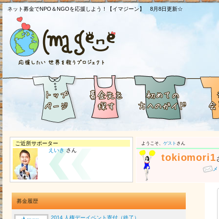
ネット募金でNPO＆NGOを応援しよう！【イマジーン】 8月8日更新☆
ご近所サポーター
ようこそ、
ゲスト
さん
えいき
さん
tokiomori1
メ
募金履歴
2014 人権デーイベント寄付（終了）