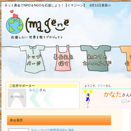
ネット募金でNPO＆NGOを応援しよう！【イマジーン】 8月11日更新☆
ご近所サポーター
ようこそ、
ゲスト
さん
みえこ
さん
かなた
さん
メ
募金履歴
ステッカーで地雷原200㎡浄化