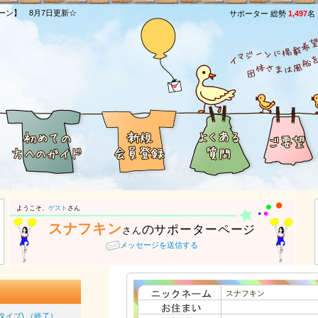
ーン】 8月7日更新☆
サポーター 総勢
1,497
名
ようこそ、
ゲスト
さん
スナフキン
のサポーターページ
さん
メッセージを送信する
スナフキン
コタイプ) （終了）