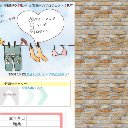
 ☆ 登録NPO
67
団体 ☆ 実施中のプロジェクト
0
PJT
サイトマップ
ヘルプ
ログイン
[12/01 18:12]
恵まれない人々の為に頑張ってください。
(匿名募金者さん) ★
[01/29 
ご近所サポーター
大分Babys
さん
-
-