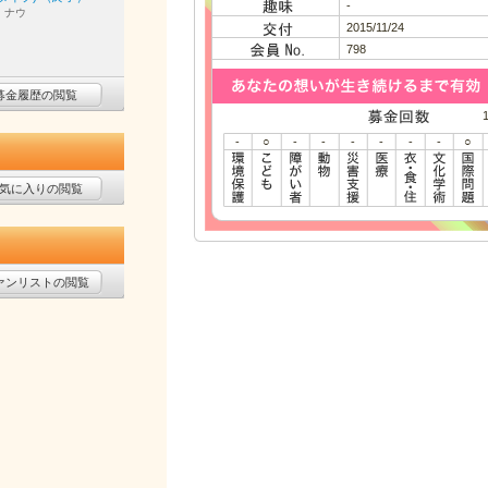
-
・ナウ
2015/11/24
798
募金履歴の閲覧
-
○
-
-
-
-
-
-
○
気に入りの閲覧
ァンリストの閲覧