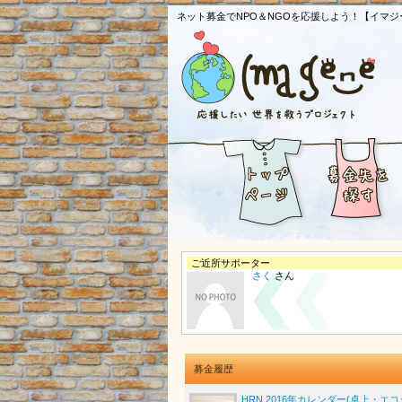
ネット募金でNPO＆NGOを応援しよう！【イマジ
ご近所サポーター
さく
さん
募金履歴
HRN 2016年カレンダー(卓上・エ