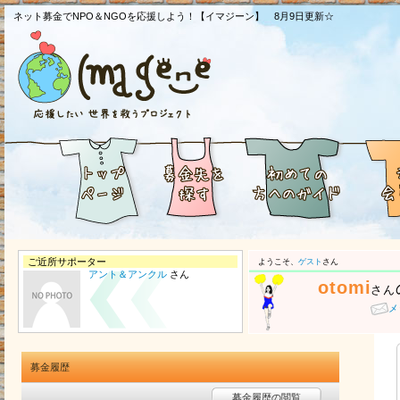
ネット募金でNPO＆NGOを応援しよう！【イマジーン】 8月9日更新☆
ご近所サポーター
ようこそ、
ゲスト
さん
アント＆アンクル
さん
otomi
さん
メ
募金履歴
募金履歴の閲覧