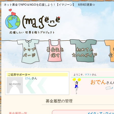
ネット募金でNPO＆NGOを応援しよう！【イマジーン】 8月8日更新☆
ご近所サポーター
ようこそ、
ゲスト
さん
けん
さん
おでん
さん
メ
募金履歴の管理
募金履歴一覧
メイク・ア・ウィ