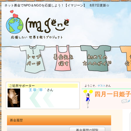
ネット募金でNPO＆NGOを応援しよう！【イマジーン】 8月7日更新☆
ご近所サポーター
ようこそ、
ゲスト
さん
王 菲゜菲゜
さん
四月一日姫
メ
募金履歴
募金履歴の閲覧