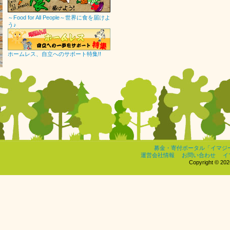
～Food for All People～世界に食を届けよ
う♪
ホームレス、自立へのサポート特集!!
募金・寄付ポータル「イマジ
運営会社情報
お問い合わせ
イ
Copyright © 2026