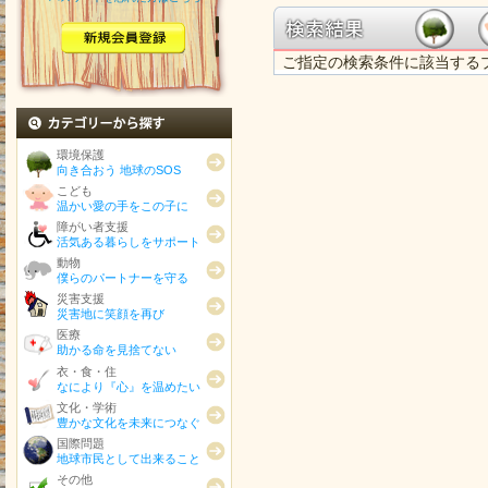
ご指定の検索条件に該当する
カテゴリから探す
環境保護
向き合おう 地球のSOS
こども
温かい愛の手をこの子に
障がい者支援
活気ある暮らしをサポート
動物
僕らのパートナーを守る
災害支援
災害地に笑顔を再び
医療
助かる命を見捨てない
衣・食・住
なにより『心』を温めたい
文化・学術
豊かな文化を未来につなぐ
国際問題
地球市民として出来ること
その他