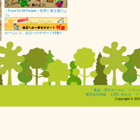
～Food for All People～世界に食を届けよ
う♪
ホームレス、自立へのサポート特集!!
募金・寄付ポータル「イマジ
運営会社情報
お問い合わせ
イ
Copyright © 2026