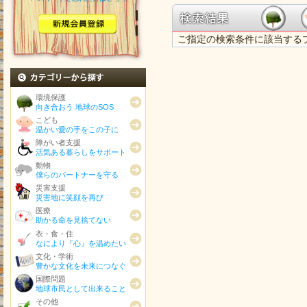
ご指定の検索条件に該当する
カテゴリから探す
環境保護
向き合おう 地球のSOS
こども
温かい愛の手をこの子に
障がい者支援
活気ある暮らしをサポート
動物
僕らのパートナーを守る
災害支援
災害地に笑顔を再び
医療
助かる命を見捨てない
衣・食・住
なにより『心』を温めたい
文化・学術
豊かな文化を未来につなぐ
国際問題
地球市民として出来ること
その他