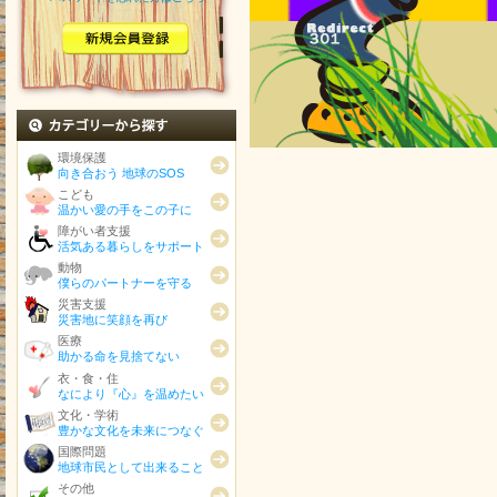
カテゴリから探す
環境保護
向き合おう 地球のSOS
こども
温かい愛の手をこの子に
障がい者支援
活気ある暮らしをサポート
動物
僕らのパートナーを守る
災害支援
災害地に笑顔を再び
医療
助かる命を見捨てない
衣・食・住
なにより『心』を温めたい
文化・学術
豊かな文化を未来につなぐ
国際問題
地球市民として出来ること
その他