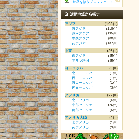
世界を救うプロジェクト！
活動地域から探す
アジア
(193件)
東アジア
(118件)
東南アジア
(135件)
中央アジア
(80件)
南アジア
(107件)
中東
(35件)
西アジア
(35件)
アラブ諸国
(35件)
ヨーロッパ
(3件)
北ヨーロッパ
(1件)
西ヨーロッパ
(1件)
東ヨーロッパ
(1件)
南ヨーロッパ
(3件)
アフリカ
(27件)
北アフリカ
(6件)
中部アフリカ
(26件)
南部アフリカ
(5件)
アメリカ大陸
(4件)
北アメリカ
(1件)
南アメリカ
(3件)