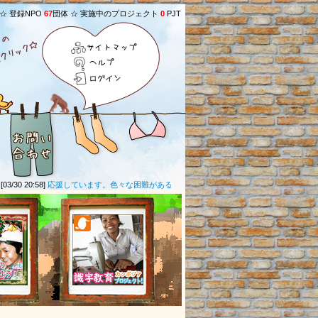
 ☆ 登録NPO
67
団体 ☆ 実施中のプロジェクト
0
PJT
サイトマップ
ヘルプ
ログイン
/30 20:58]
応援しています。色々な困難があると思いますが頑張ってください。
(
グリーン