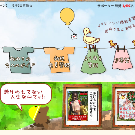
ーン】 8月8日更新☆
サポーター 総勢
1,497
名
[03