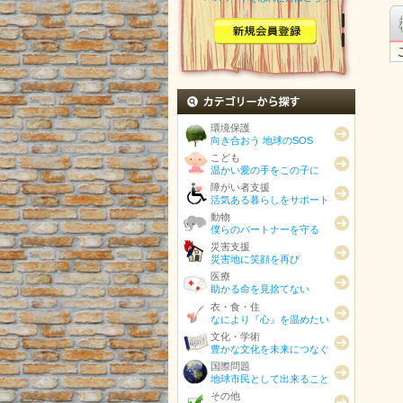
カテゴリから探す
環境保護
向き合おう 地球のSOS
こども
温かい愛の手をこの子に
障がい者支援
活気ある暮らしをサポート
動物
僕らのパートナーを守る
災害支援
災害地に笑顔を再び
医療
助かる命を見捨てない
衣・食・住
なにより『心』を温めたい
文化・学術
豊かな文化を未来につなぐ
国際問題
地球市民として出来ること
その他