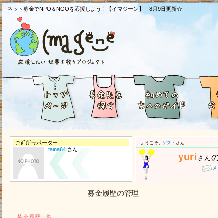
ネット募金でNPO＆NGOを応援しよう！【イマジーン】 8月9日更新☆
ご近所サポーター
ようこそ、
ゲスト
さん
tama64
さん
yuri
さん
メ
募金履歴の管理
募金履歴一覧