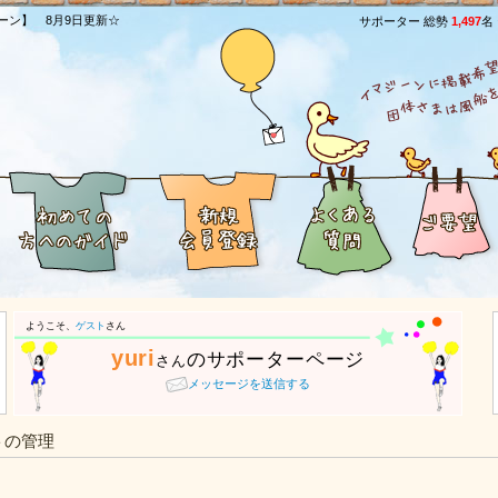
ーン】 8月9日更新☆
サポーター 総勢
1,497
名
ようこそ、
ゲスト
さん
yuri
のサポーターページ
さん
メッセージを送信する
トの管理