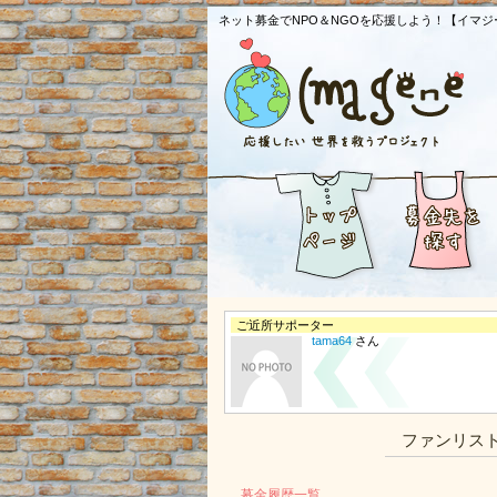
ネット募金でNPO＆NGOを応援しよう！【イマジ
ご近所サポーター
tama64
さん
ファンリス
募金履歴一覧