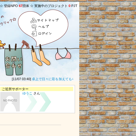
 ☆ 登録NPO
67
団体 ☆ 実施中のプロジェクト
0
PJT
サイトマップ
ヘルプ
ログイン
[11/07 03:40]
卓上で日々に彩を加えてもらったあとは、1か月ぶんの気持ちをこめて
ご近所サポーター
ゆうこ
さん