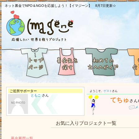
ネット募金でNPO＆NGOを応援しよう！【イマジーン】 8月7日更新☆
ご近所サポーター
ようこそ、
ゲスト
さん
ともこ
さん
てちゅ
さん
メ
お気に入りプロジェクト一覧
募金履歴一覧