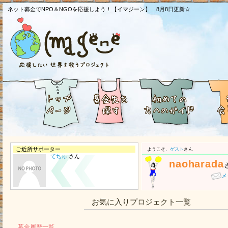
ネット募金でNPO＆NGOを応援しよう！【イマジーン】 8月8日更新☆
ご近所サポーター
ようこそ、
ゲスト
さん
てちゅ
さん
naoharada
メ
お気に入りプロジェクト一覧
募金履歴一覧