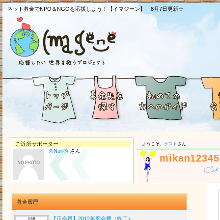
ネット募金でNPO＆NGOを応援しよう！【イマジーン】 8月7日更新☆
ご近所サポーター
ようこそ、
ゲスト
さん
◎Nori◎
さん
mikan12345
メ
募金履歴
【正会員】2012年度会費（終了）