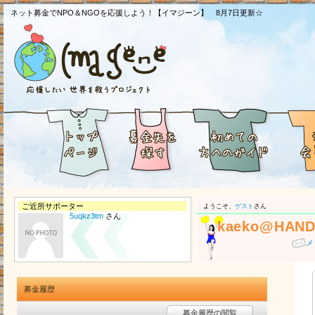
ネット募金でNPO＆NGOを応援しよう！【イマジーン】 8月7日更新☆
ご近所サポーター
ようこそ、
ゲスト
さん
5uqkz3tm
さん
kaeko@HAN
メ
募金履歴
募金履歴の閲覧