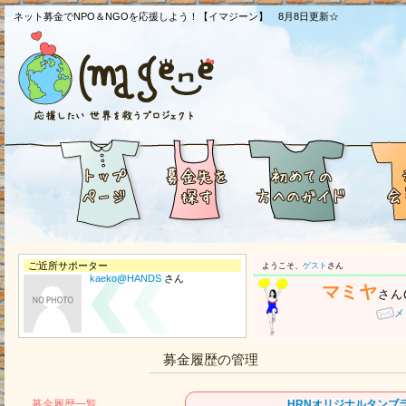
ネット募金でNPO＆NGOを応援しよう！【イマジーン】 8月8日更新☆
ご近所サポーター
ようこそ、
ゲスト
さん
kaeko@HANDS
さん
マミヤ
さん
メ
募金履歴の管理
募金履歴一覧
HRNオリジナルタンブ