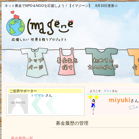
ネット募金でNPO＆NGOを応援しよう！【イマジーン】 8月10日更新☆
ご近所サポーター
ようこそ、
ゲスト
さん
トゲマル
さん
miyuki
さ
メ
募金履歴の管理
募金履歴一覧