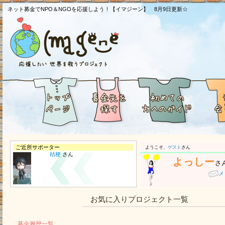
ネット募金でNPO＆NGOを応援しよう！【イマジーン】 8月9日更新☆
ご近所サポーター
ようこそ、
ゲスト
さん
桔梗
さん
よっしー
さ
メ
お気に入りプロジェクト一覧
募金履歴一覧