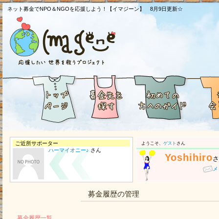
ネット募金でNPO＆NGOを応援しよう！【イマジーン】 8月9日更新☆
ご近所サポーター
ようこそ、
ゲスト
さん
ハーマイオニー♪
さん
Yoshihiro
メ
募金履歴の管理
募金履歴一覧