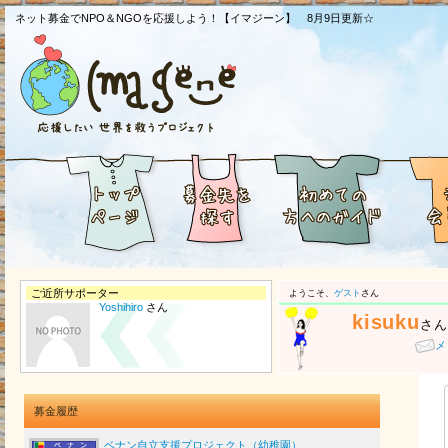
ネット募金でNPO＆NGOを応援しよう！【イマジーン】 8月9日更新☆
ご近所サポーター
ようこそ、
ゲスト
さん
Yoshihiro
さん
kisuku
さん
メ
募金履歴
ベナン自立支援プロジェクト（幼稚園）