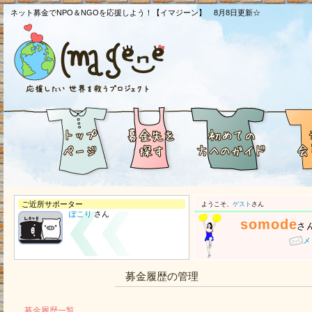
ネット募金でNPO＆NGOを応援しよう！【イマジーン】 8月8日更新☆
ご近所サポーター
ようこそ、
ゲスト
さん
ぽこり
さん
somode
さ
メ
募金履歴の管理
募金履歴一覧