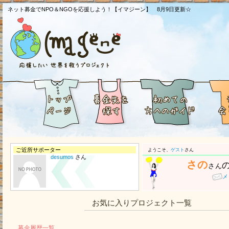
ネット募金でNPO＆NGOを応援しよう！【イマジーン】 8月9日更新☆
ご近所サポーター
ようこそ、
ゲスト
さん
desumos
さん
さの
さん
メ
お気に入りプロジェクト一覧
募金履歴一覧