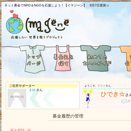
ネット募金でNPO＆NGOを応援しよう！【イマジーン】 8月7日更新☆
ご近所サポーター
ようこそ、
ゲスト
さん
まゆ
さん
ひでき☆
さ
メ
募金履歴の管理
募金履歴一覧