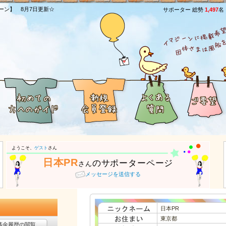
ーン】 8月7日更新☆
サポーター 総勢
1,497
名
[
ようこそ、
ゲスト
さん
日本PR
のサポーターページ
さん
メッセージを送信する
日本PR
東京都
募金履歴の閲覧