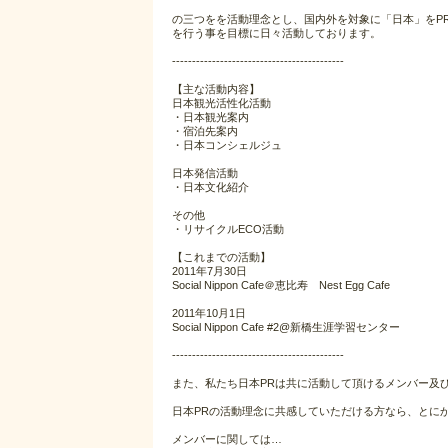
の三つをを活動理念とし、国内外を対象に「日本」をP
を行う事を目標に日々活動しております。
-------------------------------------------
【主な活動内容】
日本観光活性化活動
・日本観光案内
・宿泊先案内
・日本コンシェルジュ
日本発信活動
・日本文化紹介
その他
・リサイクルECO活動
【これまでの活動】
2011年7月30日
Social Nippon Cafe＠恵比寿 Nest Egg Cafe
2011年10月1日
Social Nippon Cafe #2@新橋生涯学習センター
-------------------------------------------
また、私たち日本PRは共に活動して頂けるメンバー及
日本PRの活動理念に共感していただける方なら、とに
メンバーに関しては…