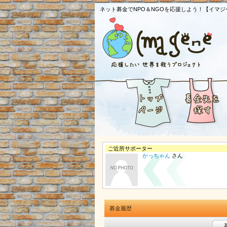
ネット募金でNPO＆NGOを応援しよう！【イマジ
ご近所サポーター
かっちゃん
さん
募金履歴