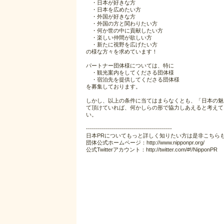
・日本が好きな方
・日本を広めたい方
・外国が好きな方
・外国の方と関わりたい方
・何か世の中に貢献したい方
・楽しい仲間が欲しい方
・新たに視野を広げたい方
の様な方々を求めています！
パートナー団体様については、特に
・観光案内をしてくださる団体様
・宿泊先を提供してくださる団体様
を募集しております。
しかし、以上の条件に当てはまらなくとも、「日本の魅
て頂けていれば、何かしらの形で協力しあえると考えて
い。
-------------------------------------------
日本PRについてもっと詳しく知りたい方は是非こちら
団体公式ホームページ：http://www.nipponpr.org/
公式Twitterアカウント：http://twitter.com/#!/NipponPR