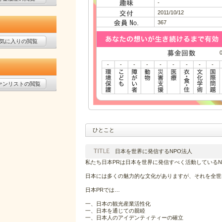
-
2011/10/12
367
気に入りの閲覧
-
-
-
-
-
-
-
-
-
ァンリストの閲覧
ひとこと
日本を世界に発信するNPO法人
私たち日本PRは日本を世界に発信すべく活動しているN
日本には多くの魅力的な文化がありますが、それを全
日本PRでは…
一、日本の観光産業活性化
一、日本を通じての親睦
一、日本人のアイデンティティーの確立