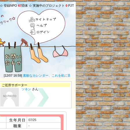
 ☆ 登録NPO
67
団体 ☆ 実施中のプロジェクト
0
PJT
サイトマップ
ヘルプ
ログイン
12/07 16:59]
素敵なカレンダー、これを机に置いて、一年間やる気モリモリ！ 他のグッズも
ご近所サポーター
ソネン
さん
07/25
-