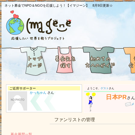
ネット募金でNPO＆NGOを応援しよう！【イマジーン】 8月9日更新☆
ご近所サポーター
ようこそ、
ゲスト
さん
かっちゃん
さん
日本PR
さ
メ
ファンリストの管理
募金履歴一覧