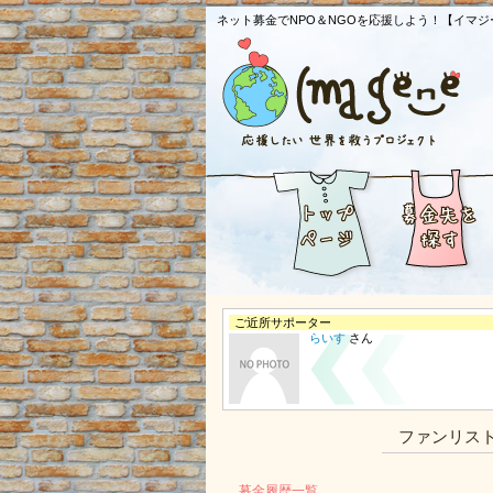
ネット募金でNPO＆NGOを応援しよう！【イマジ
ご近所サポーター
らいす
さん
ファンリス
募金履歴一覧