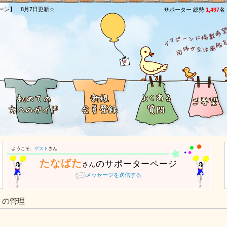
ーン】 8月7日更新☆
サポーター 総勢
1,497
名
ようこそ、
ゲスト
さん
たなばた
のサポーターページ
さん
メッセージを送信する
トの管理