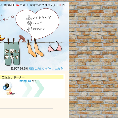
 ☆ 登録NPO
67
団体 ☆ 実施中のプロジェクト
0
PJT
サイトマップ
ヘルプ
ログイン
[12/07 16:59]
素敵なカレンダー、これを机に置いて、一年間やる気モリモリ！ 他の
ご近所サポーター
menguro
さん