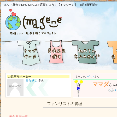
ネット募金でNPO＆NGOを応援しよう！【イマジーン】 8月8日更新☆
ご近所サポーター
ようこそ、
ゲスト
さん
みなさよ
さん
ママダ
さん
メ
ファンリストの管理
募金履歴一覧