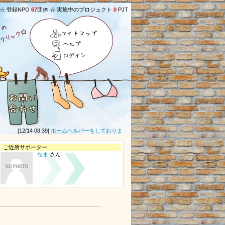
 ☆ 登録NPO
67
団体 ☆ 実施中のプロジェクト
0
PJT
サイトマップ
ヘルプ
ログイン
[12/14 08:39]
ホームヘルパーをしております。昨年度も相変わらずの事情の中、皆様
ご近所サポーター
なま
さん