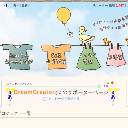
ーン】 8月9日更新☆
サポーター 総勢
1,497
名
ようこそ、
ゲスト
さん
DreamCreator
のサポーターページ
さん
メッセージを送信する
プロジェクト一覧