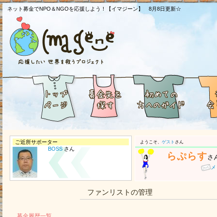
ネット募金でNPO＆NGOを応援しよう！【イマジーン】 8月8日更新☆
ご近所サポーター
ようこそ、
ゲスト
さん
BOSS
さん
らぷらす
さ
メ
ファンリストの管理
募金履歴一覧