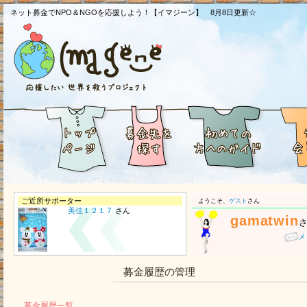
ネット募金でNPO＆NGOを応援しよう！【イマジーン】 8月8日更新☆
ご近所サポーター
ようこそ、
ゲスト
さん
美佳１２１７
さん
gamatwin
メ
募金履歴の管理
募金履歴一覧