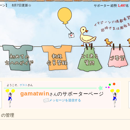
ーン】 8月7日更新☆
サポーター 総勢
1,497
名
ようこそ、
ゲスト
さん
gamatwin
のサポーターページ
さん
メッセージを送信する
トの管理