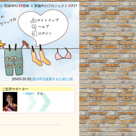
 ☆ 登録NPO
67
団体 ☆ 実施中のプロジェクト
0
PJT
サイトマップ
ヘルプ
ログイン
[05/03 20:33]
世の中を改善するために頑張ってください。
(
ヒマラヤ
さん) ★
[01/
ご近所サポーター
☆saya☆
さん