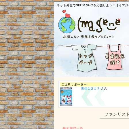
ネット募金でNPO＆NGOを応援しよう！【イマジ
ご近所サポーター
美佳１２１７
さん
ファンリス
募金履歴一覧