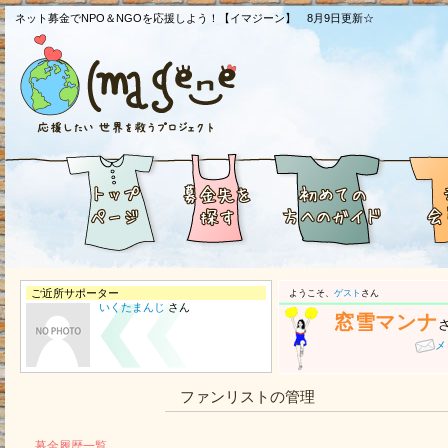
ネット募金でNPO＆NGOを応援しよう！【イマジーン】 8月9日更新☆
ご近所サポーター
ようこそ、
ゲスト
さん
いくたまんじ
さん
窓雪マンナ
メ
ファンリストの管理
募金履歴一覧