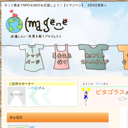
ネット募金でNPO＆NGOを応援しよう！【イマジーン】 8月6日更新☆
ご近所サポーター
ようこそ、
ゲスト
さん
いのぱ
さん
ピタゴラス
メ
募金履歴
IHC