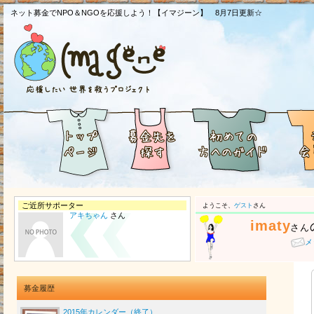
ネット募金でNPO＆NGOを応援しよう！【イマジーン】 8月7日更新☆
ご近所サポーター
ようこそ、
ゲスト
さん
アキちゃん
さん
imaty
さん
メ
募金履歴
2015年カレンダー（終了）