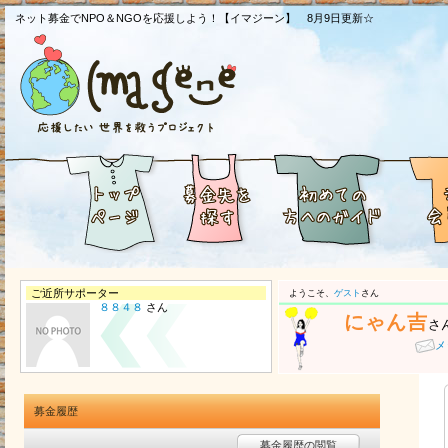
ネット募金でNPO＆NGOを応援しよう！【イマジーン】 8月9日更新☆
ご近所サポーター
ようこそ、
ゲスト
さん
８８４８
さん
にゃん吉
さ
メ
募金履歴
募金履歴の閲覧