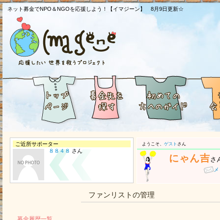
ネット募金でNPO＆NGOを応援しよう！【イマジーン】 8月9日更新☆
ご近所サポーター
ようこそ、
ゲスト
さん
８８４８
さん
にゃん吉
さ
メ
ファンリストの管理
募金履歴一覧